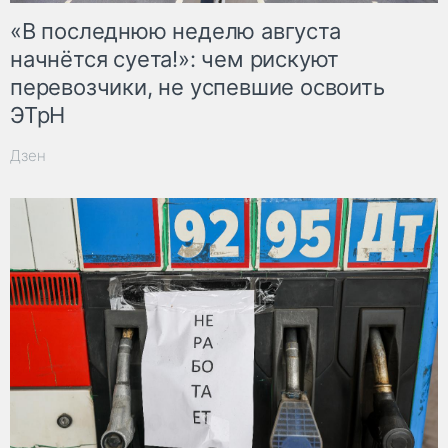
«В последнюю неделю августа
начнётся суета!»: чем рискуют
перевозчики, не успевшие освоить
ЭТрН
Дзен