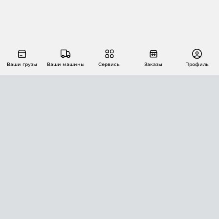
Ваши грузы
Ваши машины
Сервисы
Заказы
Профиль
АВТОМАТИЗАЦИЯ ПЕРЕВОЗОК
Площадки
Заказы
Торги
Тендеры
АТИ-Доки
GPS-мониторинг
АТИ Мессенджер
Цепочки грузов
API ATI.SU
ПОЛЕЗНОЕ
Расчет расстояний
БЕЗОПАСНОСТЬ
Академия ATI.SU
ATI.SU о безопасности