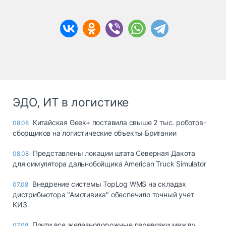
ЭДО, ИТ в логистике
Китайская Geek+ поставила свыше 2 тыс. роботов-
08.08
сборщиков на логистические объекты Британии
Представлены локации штата Северная Дакота
08.08
для симулятора дальнобойщика American Truck Simulator
Внедрение системы TopLog WMS на складах
07.08
дистрибьютора "Амотивика" обеспечило точный учет
КИЗ
Почти все железнодорожные перевозки между
07.08