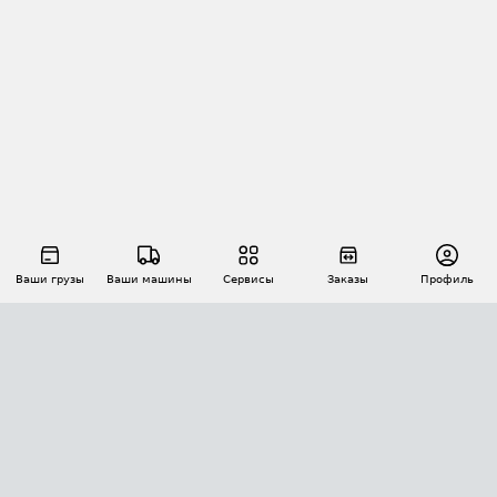
Ваши грузы
Ваши машины
Сервисы
Заказы
Профиль
АВТОМАТИЗАЦИЯ ПЕРЕВОЗОК
Площадки
Заказы
Торги
Тендеры
АТИ-Доки
GPS-мониторинг
АТИ Мессенджер
Цепочки грузов
API ATI.SU