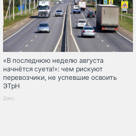
«В последнюю неделю августа
начнётся суета!»: чем рискуют
перевозчики, не успевшие освоить
ЭТрН
Дзен