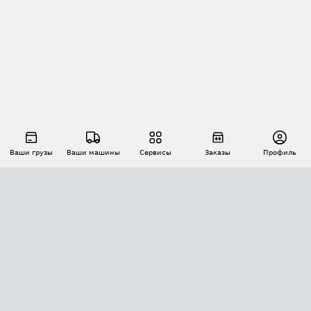
Ваши грузы
Ваши машины
Сервисы
Заказы
Профиль
АВТОМАТИЗАЦИЯ ПЕРЕВОЗОК
Площадки
Заказы
Торги
Тендеры
АТИ-Доки
GPS-мониторинг
АТИ Мессенджер
Цепочки грузов
API ATI.SU