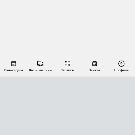
Ваши грузы
Ваши машины
Сервисы
Заказы
Профиль
АВТОМАТИЗАЦИЯ ПЕРЕВОЗОК
Площадки
Заказы
Торги
Тендеры
АТИ-Доки
GPS-мониторинг
АТИ Мессенджер
Цепочки грузов
API ATI.SU