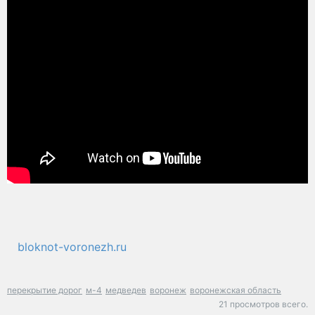
bloknot-voronezh.ru
перекрытие дорог
м-4
медведев
воронеж
воронежская область
21 просмотров всего.