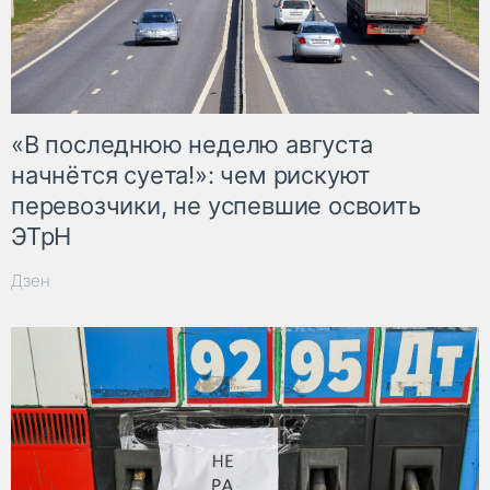
«В последнюю неделю августа
начнётся суета!»: чем рискуют
перевозчики, не успевшие освоить
ЭТрН
Дзен