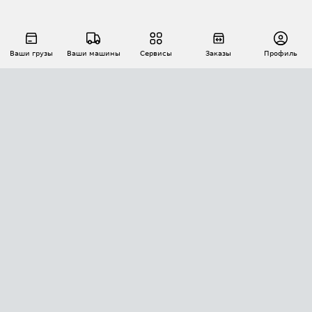
Ваши грузы
Ваши машины
Сервисы
Заказы
Профиль
АВТОМАТИЗАЦИЯ ПЕРЕВОЗОК
Площадки
Заказы
Торги
Тендеры
АТИ-Доки
GPS-мониторинг
АТИ Мессенджер
Цепочки грузов
API ATI.SU
ПОЛЕЗНОЕ
Расчет расстояний
БЕЗОПАСНОСТЬ
Академия ATI.SU
ATI.SU о безопасности
Звезды ATI.SU на вашем сайте
КОНТАКТЫ И ТАРИФЫ
Памятка по проверке контрагентов
Индекс ATI.SU FTL РФ
О системе ATI.SU
Светофор+