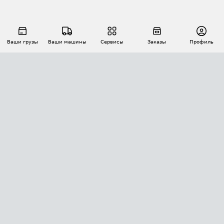
Ваши грузы
Ваши машины
Сервисы
Заказы
Профиль
АВТОМАТИЗАЦИЯ ПЕРЕВОЗОК
Площадки
Заказы
Торги
Тендеры
АТИ-Доки
GPS-мониторинг
АТИ Мессенджер
Цепочки грузов
API ATI.SU
ПОЛЕЗНОЕ
Расчет расстояний
БЕЗОПАСНОСТЬ
Академия ATI.SU
ATI.SU о безопасности
Звезды ATI.SU на вашем сайте
КОНТАКТЫ И ТАРИФЫ
Памятка по проверке контрагентов
Индекс ATI.SU FTL РФ
О системе ATI.SU