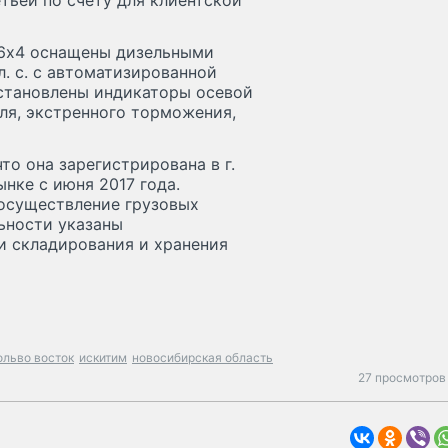
етьей по счету для клиентской
 6х4 оснащены дизельными
. с. с автоматизированной
 установлены индикаторы осевой
оля, экстренного торможения,
то она зарегистрирована в г.
нке с июня 2017 года.
осуществление грузовых
ьности указаны
и складирования и хранения
ольво восток
искитим
новосибирская область
27 просмотров 