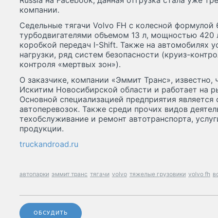
Russia на Facebook, данная отгрузка стала уже тр
компании.
Седельные тягачи Volvo FH с колесной формулой
турбодвигателями объемом 13 л, мощностью 420 л
коробкой передач I-Shift. Также на автомобилях
нагрузки, ряд систем безопасности (круиз-контр
контроля «мертвых зон»).
О заказчике, компании «Эммит Транс», известно, ч
Искитим Новосибирской области и работает на ры
Основной специализацией предприятия является 
автоперевозок. Также среди прочих видов деятел
техобслуживание и ремонт автотранспорта, услуг
продукции.
truckandroad.ru
автопарки
эммит транс
тягачи
volvo
тяжелые грузовики
volvo fh
в
ОБСУДИТЬ