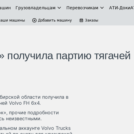
ашин
Грузовладельцам
Перевозчикам
АТИ-Доки
А
Ваши машины
Добавить машину
Заказы
 получила партию тягачей
бирской области получила в
ей Volvo FH 6х4.
к», прочие подробности
ись неизвестными.
альном аккаунте Volvo Trucks