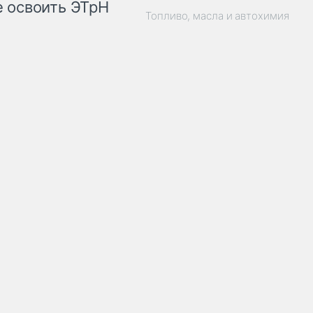
 освоить ЭТрН
Топливо, масла и автохимия