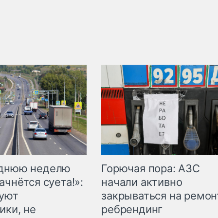
Горючая пора: АЗС
еднюю неделю
начали активно
ачнётся суета!»:
закрываться на ремон
куют
ребрендинг
ики, не