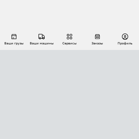
Ваши грузы
Ваши машины
Сервисы
Заказы
Профиль
АВТОМАТИЗАЦИЯ ПЕРЕВОЗОК
Площадки
Заказы
Торги
Тендеры
АТИ-Доки
GPS-мониторинг
АТИ Мессенджер
Цепочки грузов
API ATI.SU
ПОЛЕЗНОЕ
Расчет расстояний
БЕЗОПАСНОСТЬ
Академия ATI.SU