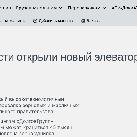
ашин
Грузовладельцам
Перевозчикам
АТИ-Доки
А
Ваши машины
Добавить машину
Заказы
сти открыли новый элеватор
овый высокотехнологичный
перевалке зерновых и масличных
льного правительства.
ингом «ДолговГрупп».
нем может храниться 45 тысяч
новлена зерносушилка