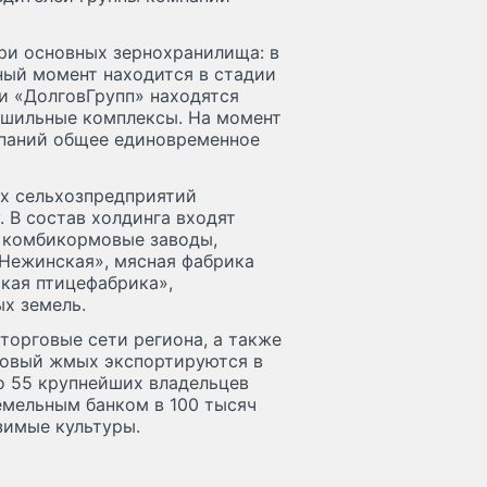
ри основных зернохранилища: в
нный момент находится в стадии
и «ДолговГрупп» находятся
ушильные комплексы. На момент
мпаний общее единовременное
х сельхозпредприятий
. В состав холдинга входят
, комбикормовые заводы,
«Нежинская», мясная фабрика
кая птицефабрика»,
х земель.
торговые сети региона, а также
псовый жмых экспортируются в
ло 55 крупнейших владельцев
емельным банком в 100 тысяч
зимые культуры.