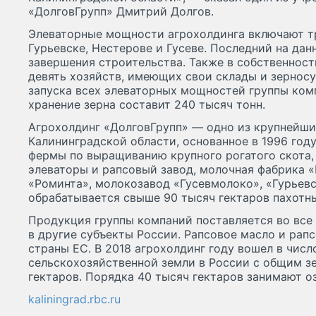
«ДолговГрупп» Дмитрий Долгов.
Элеваторные мощности агрохолдинга включают т
Гурьевске, Нестерове и Гусеве. Последний на да
завершения строительства. Также в собственност
девять хозяйств, имеющих свои склады и зернос
запуска всех элеваторных мощностей группы ко
хранение зерна составит 240 тысяч тонн.
Агрохолдинг «ДолговГрупп» — одно из крупнейши
Калининградской области, основанное в 1996 году
фермы по выращиванию крупного рогатого скота
элеваторы и рапсовый завод, молочная фабрика 
«Роминта», молокозавод «Гусевмолоко», «Гурьевс
обрабатывается свыше 90 тысяч гектаров пахотны
Продукция группы компаний поставляется во все 
в другие субъекты России. Рапсовое масло и ра
страны ЕС. В 2018 агрохолдинг году вошел в чис
сельскохозяйственной земли в России с общим з
гектаров. Порядка 40 тысяч гектаров занимают о
kaliningrad.rbc.ru