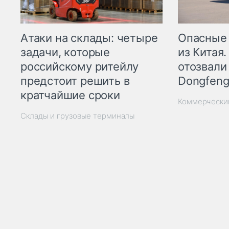
Опасные
Атаки на склады: четыре
из Китая.
задачи, которые
отозвали
российскому ритейлу
Dongfeng
предстоит решить в
кратчайшие сроки
Коммерчески
Склады и грузовые терминалы