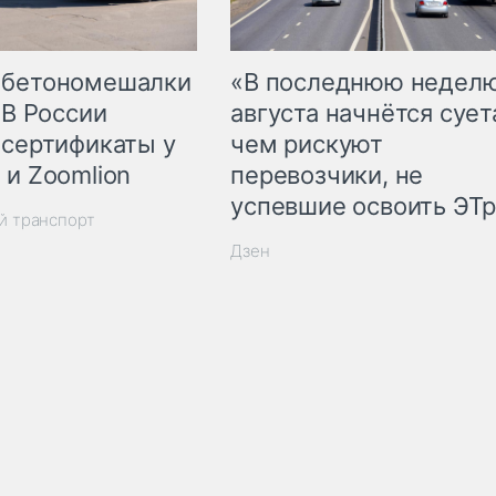
 бетономешалки
«В последнюю недел
 В России
августа начнётся суета
 сертификаты у
чем рискуют
 и Zoomlion
перевозчики, не
успевшие освоить ЭТ
й транспорт
Дзен