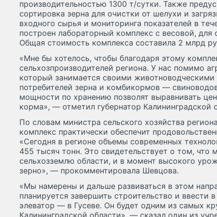
производительностью 1300 т/сутки. Также преду
сортировка зерна для очистки от шелухи и загряз
входного сырья и мониторинга показателей в теч
построен лабораторный комплекс с весовой, для 
Общая стоимость комплекса составила 2 млрд ру
«Мне бы хотелось, чтобы благодаря этому компл
сельхозпроизводителей региона. У нас помимо аг
который занимается своими животноводческими 
потребителей зерна и комбикормов — свиноводов
мощности по хранению позволят выравнивать цен
корма», — отметил губернатор Калининградской о
По словам министра сельского хозяйства регион
комплекс практически обеспечит продовольствен
«Сегодня в регионе объемы современных технол
455 тысяч тонн. Это свидетельствует о том, что
сельхозземлю области, и в момент высокого урожа
зерно», — прокомментировала Шевцова.
«Мы намерены и дальше развиваться в этом напра
планируется завершить строительство и ввести 
элеватор — в Гусеве. Он будет одним из самых кр
Калининградской области», — сказал один из учр