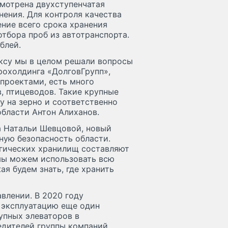
смотрена двухступенчатая
нения. Для контроля качества
ение всего срока хранения
отбора проб из автотранспорта.
блей.
ексу мы в целом решали вопросы
рохолдинга «ДолговГрупп»,
проектами, есть много
, птицеводов. Такие крупные
у на зерно и соответственно
бласти Антон Алиханов.
а Натальи Шевцовой, новый
ную безопасность области.
огических хранилищ составляют
 мы можем использовать всю
я будем знать, где хранить
влении. В 2020 году
в эксплуатацию еще один
упных элеваторов в
едителей группы компаний