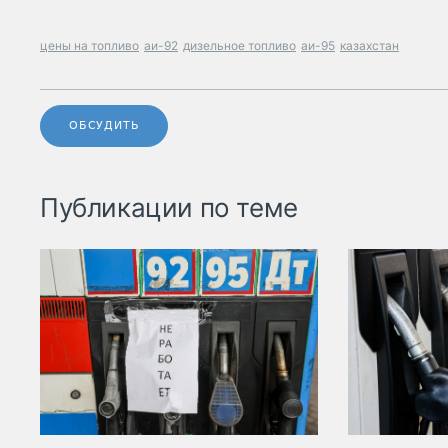
цены на топливо
аи-92
дизельное топливо
аи-95
казахстан
ОБСУДИТЬ
Публикации по теме