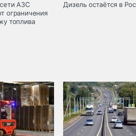
сети АЗС
Дизель остаётся в Ро
т ограничения
жу топлива