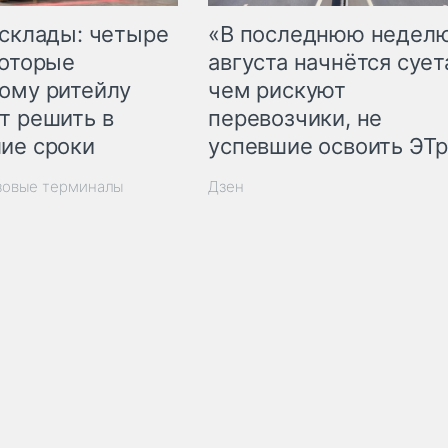
 склады: четыре
«В последнюю недел
которые
августа начнётся суета
ому ритейлу
чем рискуют
т решить в
перевозчики, не
ие сроки
успевшие освоить ЭТ
зовые терминалы
Дзен