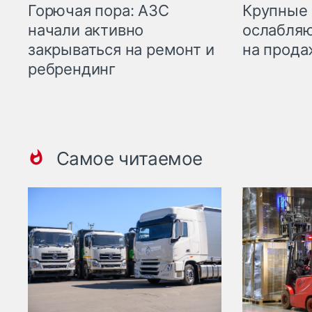
Горючая пора: АЗС
Крупные 
начали активно
ослабляю
закрываться на ремонт и
на прода
ребрендинг
Самое читаемое