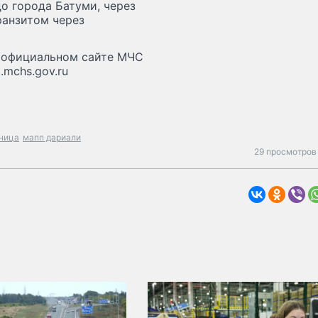
о города Батуми, через
ранзитом через
 официальном сайте МЧС
.mchs.gov.ru
аница
мапп дариали
29 просмотров 