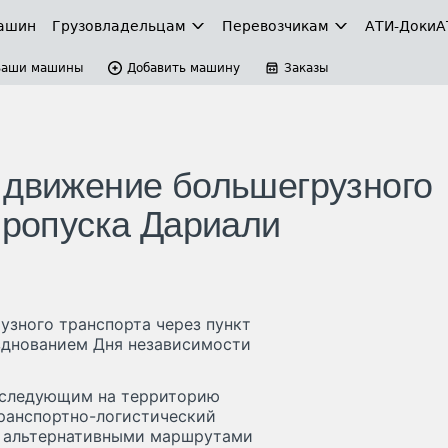
ашин
Грузовладельцам
Перевозчикам
АТИ-Доки
А
Ваши машины
Добавить машину
Заказы
 движение большегрузного
пропуска Дариали
рузного транспорта через пункт
азднованием Дня независимости
 следующим на территорию
транспортно-логистический
я альтернативными маршрутами