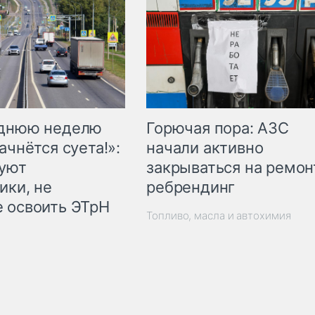
Горючая пора: АЗС
еднюю неделю
начали активно
ачнётся суета!»:
закрываться на ремон
куют
ребрендинг
ики, не
 освоить ЭТрН
Топливо, масла и автохимия