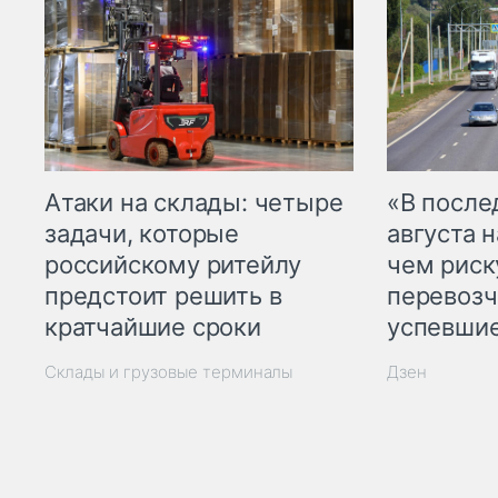
Атаки на склады: четыре
«В посл
задачи, которые
августа н
российскому ритейлу
чем рис
предстоит решить в
перевозч
кратчайшие сроки
успевшие
Склады и грузовые терминалы
Дзен