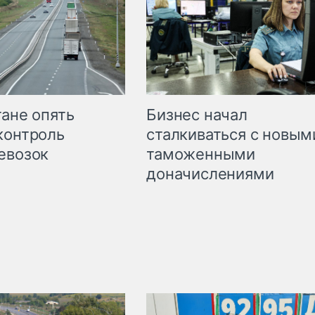
Бизнес начал
тане опять
сталкиваться с новым
контроль
таможенными
евозок
доначислениями