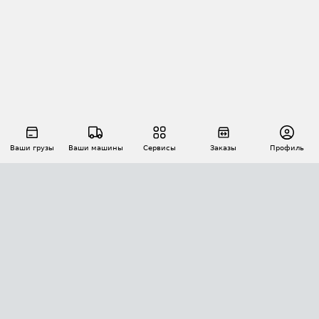
Ваши грузы
Ваши машины
Сервисы
Заказы
Профиль
АВТОМАТИЗАЦИЯ ПЕРЕВОЗОК
Площадки
Заказы
Торги
Тендеры
АТИ-Доки
GPS-мониторинг
АТИ Мессенджер
Цепочки грузов
API ATI.SU
ПОЛЕЗНОЕ