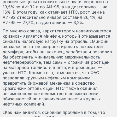
розничные цены относительно января выросли на
19,5% по АИ-92 и по АИ-95, а на дизтопливо — на
16%. В этом году, как отмечает НТС, рост цен на
АИ-92 относительно января составил 26,4%, на
АИ-95 — 27,7%, на дизтопливо — 3,2%.
По мнению союза, «архитектором надвигающегося
кризиса» является Минфин, который отказывается
снижать налоговую нагрузку на отрасль. «Минфин
оказался не готов скорректировать показатели
демпфера, чтобы он, наконец, заработал и позволил
бы обеспечить минимальную маржинальность
нефтепереработке, тем самым ограничив рост цен
на моторное топливо и в опте, и в рознице», —
указал НТС. Кроме того, отмечается, что ФАС
позволила крупным нефтяным компаниям
превратить биржевой механизм в средство
«разгонки» оптовых цен. НТС также обвинил
антимонопольное ведомство в невыполнении
обязанностей по ограничению власти крупных
нефтяных компаний.
«Как нам видится, основная проблема в том, что