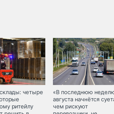
 склады: четыре
«В последнюю недел
которые
августа начнётся суета
ому ритейлу
чем рискуют
т решить в
перевозчики, не