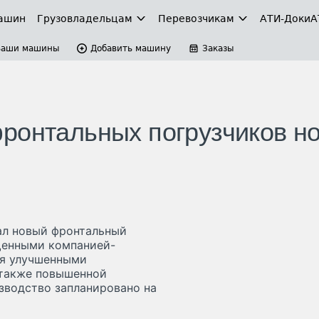
ашин
Грузовладельцам
Перевозчикам
АТИ-Доки
А
Ваши машины
Добавить машину
Заказы
ронтальных погрузчиков н
ал новый фронтальный
ущенными компанией-
ся улучшенными
 также повышенной
зводство запланировано на