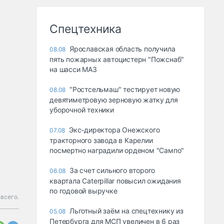
Спецтехника
Ярославская область получила
08.08
пять пожарных автоцистерн "Пожснаб"
на шасси МАЗ
"Ростсельмаш" тестирует новую
08.08
девятиметровую зерновую жатку для
уборочной техники
Экс-директора Онежского
07.08
тракторного завода в Карелии
посмертно наградили орденом "Сампо"
За счет сильного второго
06.08
квартала Caterpillar повысил ожидания
по годовой выручке
всего.
Льготный заём на спецтехнику из
05.08
Петербурга для МСП увеличен в 6 раз