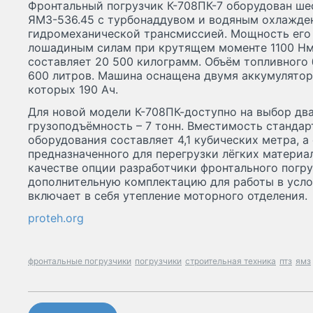
Фронтальный погрузчик К-708ПК-7 оборудован ш
ЯМЗ-536.45 с турбонаддувом и водяным охлажден
гидромеханической трансмиссией. Мощность его 
лошадиным силам при крутящем моменте 1100 Нм
составляет 20 500 килограмм. Объём топливного 
600 литров. Машина оснащена двумя аккумулятор
которых 190 Ач.
Для новой модели К-708ПК-доступно на выбор д
грузоподъёмность – 7 тонн. Вместимость стандар
оборудования составляет 4,1 кубических метра, а
предназначенного для перегрузки лёгких материал
качестве опции разработчики фронтального погр
дополнительную комплектацию для работы в усло
включает в себя утепление моторного отделения.
proteh.org
фронтальные погрузчики
погрузчики
строительная техника
птз
ямз