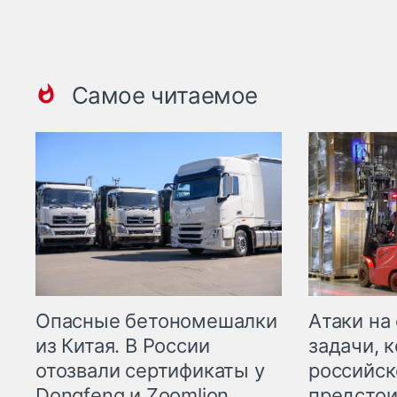
Самое читаемое
Опасные бетономешалки
Атаки на
из Китая. В России
задачи, 
отозвали сертификаты у
российск
Dongfeng и Zoomlion
предстои