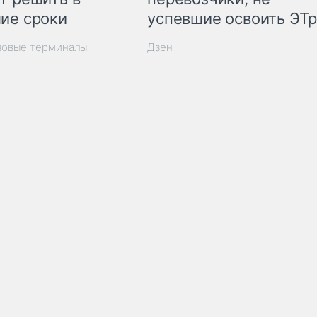
ие сроки
успевшие освоить ЭТ
зовые терминалы
Дзен