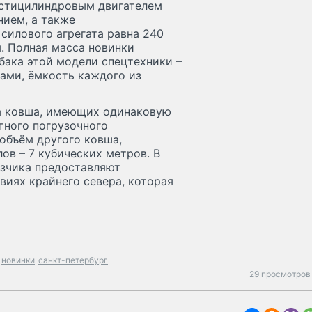
естицилиндровым двигателем
ием, а также
силового агрегата равна 240
. Полная масса новинки
бака этой модели спецтехники –
ами, ёмкость каждого из
ва ковша, имеющих одинаковую
тного погрузочного
 объём другого ковша,
ов – 7 кубических метров. В
узчика предоставляют
виях крайнего севера, которая
новинки
санкт-петербург
29 просмотров 