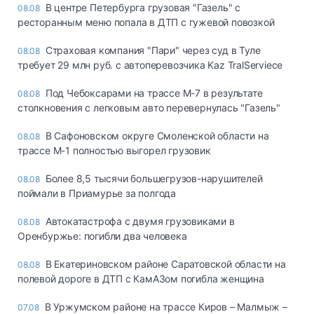
В центре Петербурга грузовая "Газель" с
08.08
ресторанным меню попала в ДТП с гужевой повозкой
Страховая компания "Пари" через суд в Туле
08.08
требует 29 млн руб. с автоперевозчика Kaz TralServiece
Под Чебоксарами на трассе М-7 в результате
08.08
столкновения с легковым авто перевернулась "Газель"
В Сафоновском округе Смоленской области на
08.08
трассе М-1 полностью выгорел грузовик
Более 8,5 тысячи большегрузов-нарушителей
08.08
поймали в Приамурье за полгода
Автокатастрофа с двумя грузовиками в
08.08
Оренбуржье: погибли два человека
В Екатериновском районе Саратовской области на
08.08
полевой дороге в ДТП с КамАЗом погибла женщина
В Уржумском районе на трассе Киров – Малмыж –
07.08