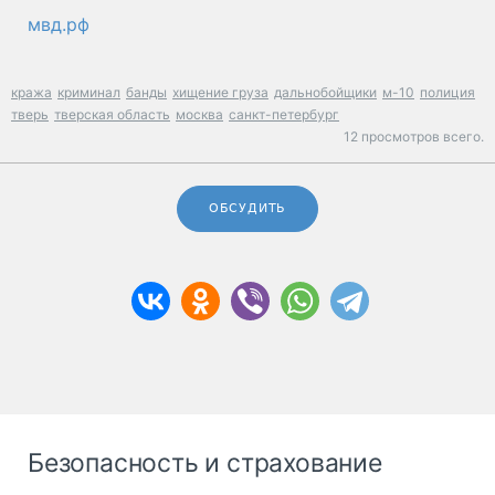
мвд.рф
кража
криминал
банды
хищение груза
дальнобойщики
м-10
полиция
тверь
тверская область
москва
санкт-петербург
12 просмотров всего.
ОБСУДИТЬ
Безопасность и страхование