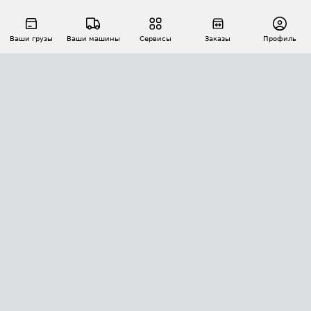
Ваши грузы
Ваши машины
Сервисы
Заказы
Профиль
АВТОМАТИЗАЦИЯ ПЕРЕВОЗОК
Площадки
Заказы
Торги
Тендеры
АТИ-Доки
GPS-мониторинг
АТИ Мессенджер
Цепочки грузов
API ATI.SU
ПОЛЕЗНОЕ
Расчет расстояний
БЕЗОПАСНОСТЬ
Академия ATI.SU
ATI.SU о безопасности
Звезды ATI.SU на вашем сайте
КОНТАКТЫ И ТАРИФЫ
Памятка по проверке контрагентов
Индекс ATI.SU FTL РФ
О системе ATI.SU
Светофор+
Средние ставки
ИНФОРМАЦИЯ
Контактная информация