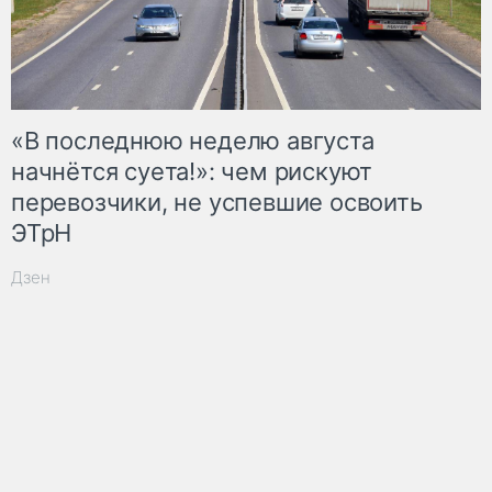
«В последнюю неделю августа
начнётся суета!»: чем рискуют
перевозчики, не успевшие освоить
ЭТрН
Дзен