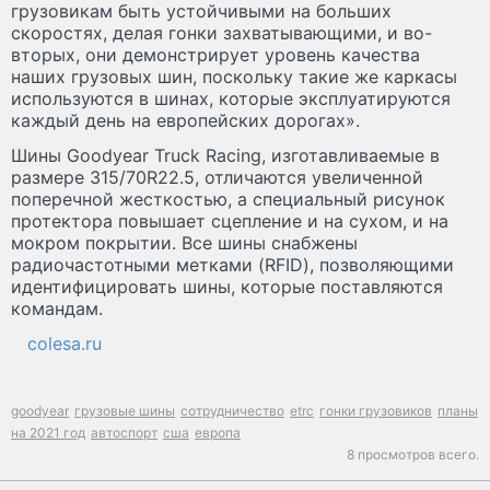
грузовикам быть устойчивыми на больших
скоростях, делая гонки захватывающими, и во-
вторых, они демонстрирует уровень качества
наших грузовых шин, поскольку такие же каркасы
используются в шинах, которые эксплуатируются
каждый день на европейских дорогах».
Шины Goodyear Truck Racing, изготавливаемые в
размере 315/70R22.5, отличаются увеличенной
поперечной жесткостью, а специальный рисунок
протектора повышает сцепление и на сухом, и на
мокром покрытии. Все шины снабжены
радиочастотными метками (RFID), позволяющими
идентифицировать шины, которые поставляются
командам.
colesa.ru
goodyear
грузовые шины
сотрудничество
etrc
гонки грузовиков
планы
на 2021 год
автоспорт
сша
европа
8 просмотров всего.