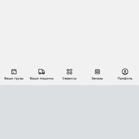
Ваши грузы
Ваши машины
Сервисы
Заказы
Профиль
АВТОМАТИЗАЦИЯ ПЕРЕВОЗОК
Площадки
Заказы
Торги
Тендеры
АТИ-Доки
GPS-мониторинг
АТИ Мессенджер
Цепочки грузов
API ATI.SU