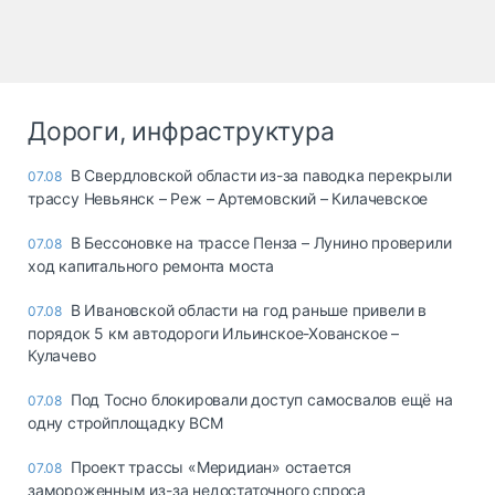
Дороги, инфраструктура
В Свердловской области из-за паводка перекрыли
07.08
трассу Невьянск – Реж – Артемовский – Килачевское
В Бессоновке на трассе Пенза – Лунино проверили
07.08
ход капитального ремонта моста
В Ивановской области на год раньше привели в
07.08
порядок 5 км автодороги Ильинское-Хованское –
Кулачево
Под Тосно блокировали доступ самосвалов ещё на
07.08
одну стройплощадку ВСМ
Проект трассы «Меридиан» остается
07.08
замороженным из-за недостаточного спроса