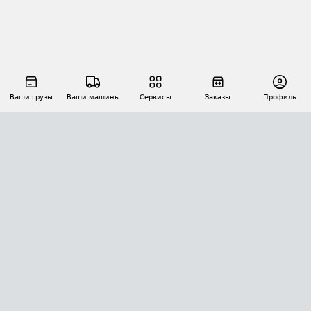
Ваши грузы
Ваши машины
Сервисы
Заказы
Профиль
АВТОМАТИЗАЦИЯ ПЕРЕВОЗОК
Площадки
Заказы
Торги
Тендеры
АТИ-Доки
GPS-мониторинг
АТИ Мессенджер
Цепочки грузов
API ATI.SU
ПОЛЕЗНОЕ
Расчет расстояний
БЕЗОПАСНОСТЬ
Академия ATI.SU