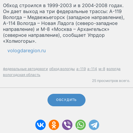
Обход строился в 1999-2003 и в 2004-2008 годах.
Он дает выход на три федеральные трассы: А-119
Вологда – Медвежьегорск (западное направление),
А-114 Вологда – Новая Ладога (северо-западное
направление) и М-8 «Москва – Архангельск»
(северное направление), сообщает Упрдор
«Холмогоры».
vologdaregion.ru
федеральные автодороги
обход вологды
а-119
а-114
м-8
вологда
вологодская область
25 просмотров всего.
ОБСУДИТЬ