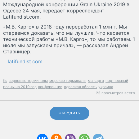
Международной конференции Grain Ukraine 2019 в
Одессе 24 мая, передает корреспондент
Latifundist.com.
«М.В. Карго» в 2018 году переработал 1 млн т. Мы
стараемся доказать, что мы лучшие. Что касается
технической работы «М.В. Карго», то мы работаем. 1
июля мы запускаем причал», — рассказал Андрей
Ставницер.
latifundist.com
tis
зерновые терминалы
морские терминалы
мв карго
порт южный
планы на 2019 год
конференции
одесская область
украина
23 просмотров всего.
ОБСУДИТЬ