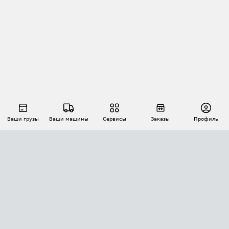
Ваши грузы
Ваши машины
Сервисы
Заказы
Профиль
АВТОМАТИЗАЦИЯ ПЕРЕВОЗОК
Площадки
Заказы
Торги
Тендеры
АТИ-Доки
GPS-мониторинг
АТИ Мессенджер
Цепочки грузов
API ATI.SU