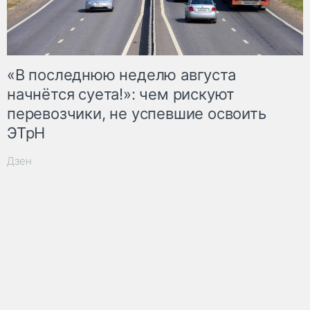
«В последнюю неделю августа
начнётся суета!»: чем рискуют
перевозчики, не успевшие освоить
ЭТрН
Дзен