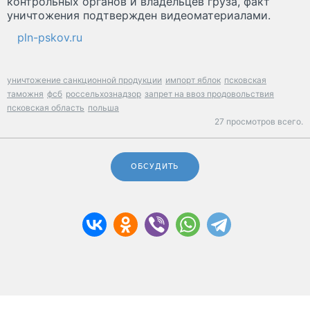
контрольных органов и владельцев груза, факт
уничтожения подтвержден видеоматериалами.
pln-pskov.ru
уничтожение санкционной продукции
импорт яблок
псковская
таможня
фсб
россельхознадзор
запрет на ввоз продовольствия
псковская область
польша
27 просмотров всего.
ОБСУДИТЬ