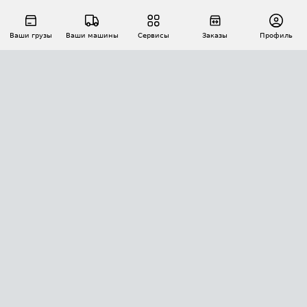
Ваши грузы
Ваши машины
Сервисы
Заказы
Профиль
АВТОМАТИЗАЦИЯ ПЕРЕВОЗОК
Площадки
Заказы
Торги
Тендеры
АТИ-Доки
GPS-мониторинг
АТИ Мессенджер
Цепочки грузов
API ATI.SU
ПОЛЕЗНОЕ
Расчет расстояний
БЕЗОПАСНОСТЬ
Академия ATI.SU
ATI.SU о безопасности
Звезды ATI.SU на вашем сайте
КОНТАКТЫ И ТАРИФЫ
Памятка по проверке контрагентов
Индекс ATI.SU FTL РФ
О системе ATI.SU
Светофор+
Средние ставки
ИНФОРМАЦИЯ
Контактная информация