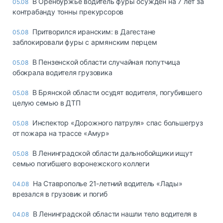
В Оренбуржье водитель фуры осуждён на 7 лет за
05.08
контрабанду тонны прекурсоров
Притворился иранским: в Дагестане
05.08
заблокировали фуры с армянским перцем
В Пензенской области случайная попутчица
05.08
обокрала водителя грузовика
В Брянской области осудят водителя, погубившего
05.08
целую семью в ДТП
Инспектор «Дорожного патруля» спас большегруз
05.08
от пожара на трассе «Амур»
В Ленинградской области дальнобойщики ищут
05.08
семью погибшего воронежского коллеги
На Ставрополье 21-летний водитель «Лады»
04.08
врезался в грузовик и погиб
В Ленинградской области нашли тело водителя в
04.08