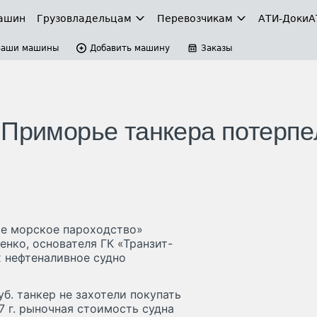
ашин
Грузовладельцам
Перевозчикам
АТИ-Доки
А
Ваши машины
Добавить машину
Заказы
 Приморье танкера потерпе
е морское пароходство»
енко, основателя ГК «Транзит-
х нефтеналивное судно
уб. танкер не захотели покупать
17 г. рыночная стоимость судна