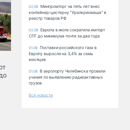
Минпромторг на пять лет внес
02.08
контейнер-цистерну "Уралкриомаша" в
реестр товаров РФ
Европа в июле сократила импорт
02.08
СПГ до минимума почти за два года
Поставки российского газа в
01.08
Европу выросли на 3,4% за семь
месяцев
от
В аэропорту Челябинска провели
01.08
до
учения по выявлению радиоактивных
грузов
Все новости