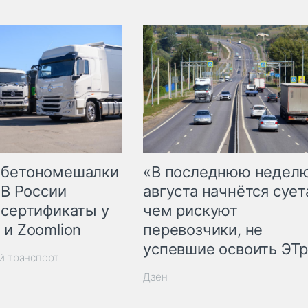
 бетономешалки
«В последнюю недел
 В России
августа начнётся суета
 сертификаты у
чем рискуют
 и Zoomlion
перевозчики, не
успевшие освоить ЭТ
й транспорт
Дзен