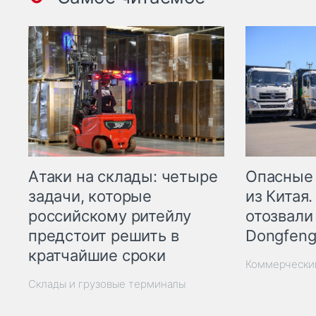
Опасные
Атаки на склады: четыре
из Китая.
задачи, которые
отозвали
российскому ритейлу
Dongfeng
предстоит решить в
кратчайшие сроки
Коммерчески
Склады и грузовые терминалы