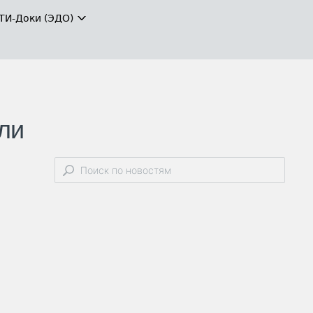
ТИ-Доки (ЭДО)
ли