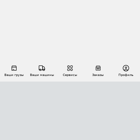
Ваши грузы
Ваши машины
Сервисы
Заказы
Профиль
АВТОМАТИЗАЦИЯ ПЕРЕВОЗОК
Площадки
Заказы
Торги
Тендеры
АТИ-Доки
GPS-мониторинг
АТИ Мессенджер
Цепочки грузов
API ATI.SU