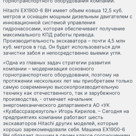
горнотранспортного оборудования компании.
Hitachi EX1900-6 BH имеет объем ковша 12,5 куб.
метров и оснащен мощным дизельным двигателем с
инновационной системой управления
гидронасосами, которая обеспечивает получение
максимального КПД работы привода.
Производительность экскаватора – почти 4,5 млн
куб. метров в год. Он будет использоваться для
зачистки забоя и непосредственно выемки угля.
«Одна из главных задач стратегии развития
компании – модернизация основного
горнотранспортного оборудования, поэтому на
протяжении нескольких лет мы приобретаем только
самую современную высокопроизводительную
технику как отечественного, так и зарубежного
производства, - отмечает начальник
энергомеханического департамента АО «УК
«Кузбассразрезуголь» Игорь Кирилов. – Сегодня на
предприятиях компании работают шесть
экскаваторов Hitachi других моделей, которые
хорошо зарекомендовали себя. Машина EX1900-6
BH обладает лучшим в своем классе соотношением