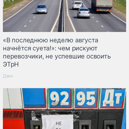
«В последнюю неделю августа
начнётся суета!»: чем рискуют
перевозчики, не успевшие освоить
ЭТрН
Дзен