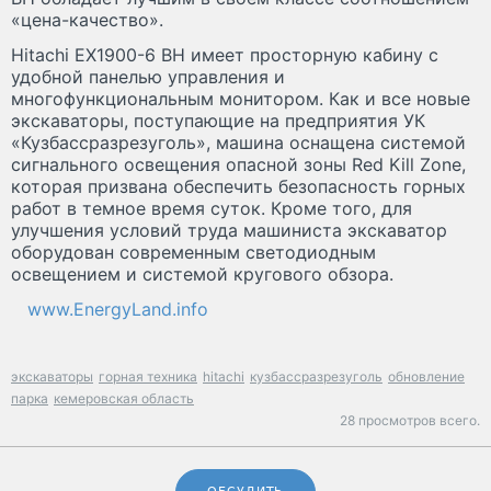
«цена-качество».
Hitachi EX1900-6 BH имеет просторную кабину с
удобной панелью управления и
многофункциональным монитором. Как и все новые
экскаваторы, поступающие на предприятия УК
«Кузбассразрезуголь», машина оснащена системой
сигнального освещения опасной зоны Red Kill Zone,
которая призвана обеспечить безопасность горных
работ в темное время суток. Кроме того, для
улучшения условий труда машиниста экскаватор
оборудован современным светодиодным
освещением и системой кругового обзора.
www.EnergyLand.info
экскаваторы
горная техника
hitachi
кузбассразрезуголь
обновление
парка
кемеровская область
28 просмотров всего.