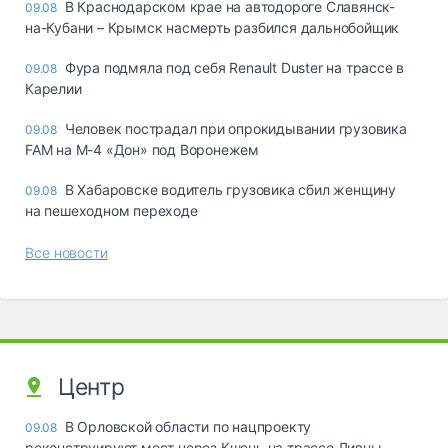
В Краснодарском крае на автодороге Славянск-
09.08
на-Кубани – Крымск насмерть разбился дальнобойщик
Фура подмяла под себя Renault Duster на трассе в
09.08
Карелии
Человек пострадал при опрокидывании грузовика
09.08
FAM на М-4 «Дон» под Воронежем
В Хабаровске водитель грузовика сбил женщину
09.08
на пешеходном переходе
Все новости
Центр
В Орловской области по нацпроекту
09.08
реконструируют мост через Кшень на трассе Ливны –