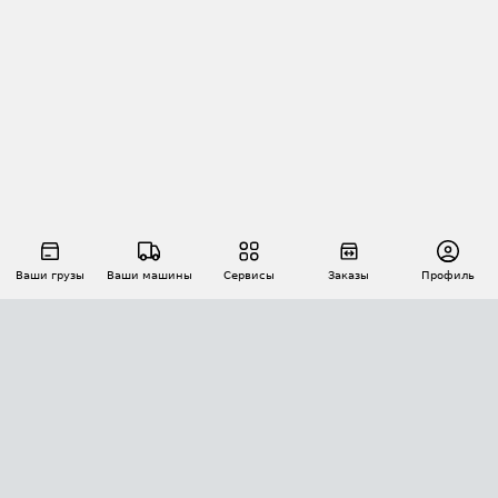
Ваши грузы
Ваши машины
Сервисы
Заказы
Профиль
АВТОМАТИЗАЦИЯ ПЕРЕВОЗОК
Площадки
Заказы
Торги
Тендеры
АТИ-Доки
GPS-мониторинг
АТИ Мессенджер
Цепочки грузов
API ATI.SU