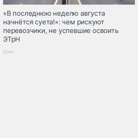
«В последнюю неделю августа
начнётся суета!»: чем рискуют
перевозчики, не успевшие освоить
ЭТрН
Дзен