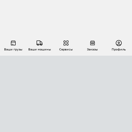
Ваши грузы
Ваши машины
Сервисы
Заказы
Профиль
АВТОМАТИЗАЦИЯ ПЕРЕВОЗОК
Площадки
Заказы
Торги
Тендеры
АТИ-Доки
GPS-мониторинг
АТИ Мессенджер
Цепочки грузов
API ATI.SU
ПОЛЕЗНОЕ
Расчет расстояний