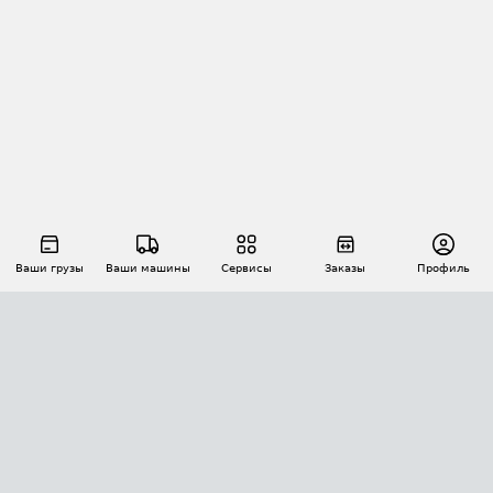
Ваши грузы
Ваши машины
Сервисы
Заказы
Профиль
АВТОМАТИЗАЦИЯ ПЕРЕВОЗОК
Площадки
Заказы
Торги
Тендеры
АТИ-Доки
GPS-мониторинг
АТИ Мессенджер
Цепочки грузов
API ATI.SU