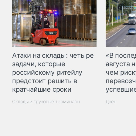
Атаки на склады: четыре
«В посл
задачи, которые
августа н
российскому ритейлу
чем рис
предстоит решить в
перевозч
кратчайшие сроки
успевшие
Склады и грузовые терминалы
Дзен