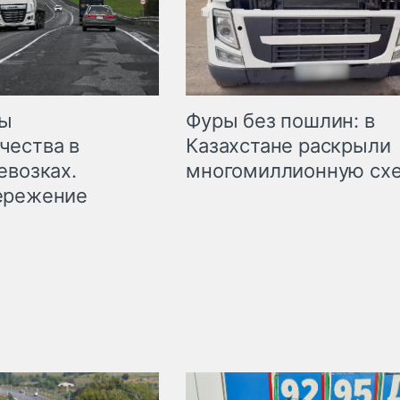
мы
Фуры без пошлин: в
чества в
Казахстане раскрыли
евозках.
многомиллионную сх
ережение