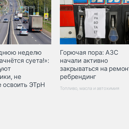
Горючая пора: АЗС
еднюю неделю
начали активно
ачнётся суета!»:
закрываться на ремон
куют
ребрендинг
ики, не
 освоить ЭТрН
Топливо, масла и автохимия