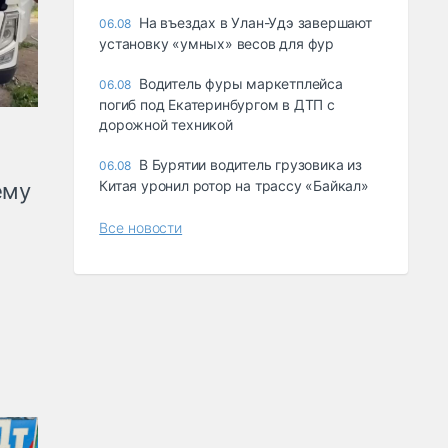
Ha въeздax в Улaн-Удэ зaвepшaют
06.08
ycтaнoвкy «yмныx» вecoв для фyp
Водитель фуры маркетплейса
06.08
погиб под Екатеринбургом в ДТП с
дорожной техникой
В Бурятии водитель грузовика из
06.08
Китая уронил ротор на трассу «Байкал»
ему
Все новости