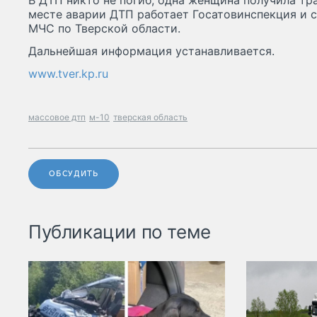
В ДТП никто не погиб, одна женщина получила тра
месте аварии ДТП работает Госатовинспекция и с
МЧС по Тверской области.
Дальнейшая информация устанавливается.
www.tver.kp.ru
массовое дтп
м-10
тверская область
ОБСУДИТЬ
Публикации по теме