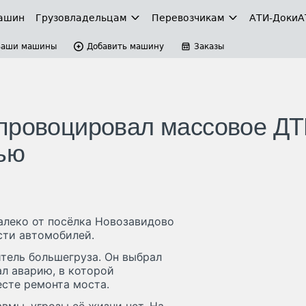
ашин
Грузовладельцам
Перевозчикам
АТИ-Доки
А
Ваши машины
Добавить машину
Заказы
спровоцировал массовое Д
рью
алеко от посёлка Новозавидово
сти автомобилей.
итель большегруза. Он выбрал
л аварию, в которой
есте ремонта моста.