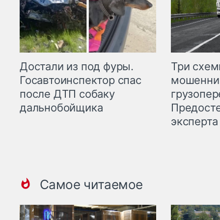
Три схе
Достали из под фуры.
мошенни
Госавтоинспектор спас
грузопер
после ДТП собаку
Предост
дальнобойщика
эксперта
Самое читаемое