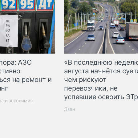
пора: АЗС
«В последнюю недел
ктивно
августа начнётся суета
ься на ремонт и
чем рискуют
инг
перевозчики, не
успевшие освоить ЭТ
ла и автохимия
Дзен