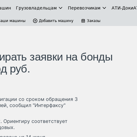
ашин
Грузовладельцам
Перевозчикам
АТИ-Доки
А
Ваши машины
Добавить машину
Заказы
ирать заявки на бонды
д руб.
лигации со сроком обращения 3
лей, сообщил "Интерфаксу"
х. Ориентиру соответствует
довых.