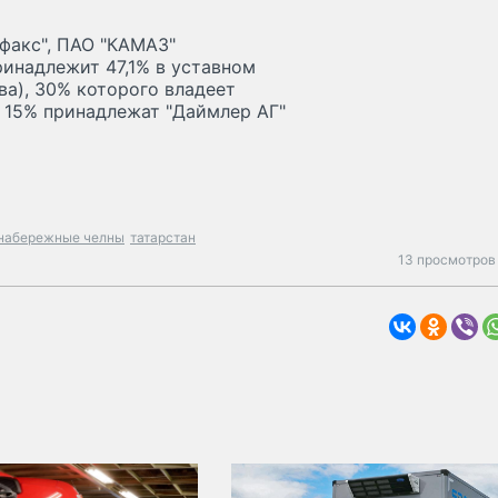
факс", ПАО "КАМАЗ"
ринадлежит 47,1% в уставном
ва), 30% которого владеет
 15% принадлежат "Даймлер АГ"
набережные челны
татарстан
13 просмотров 