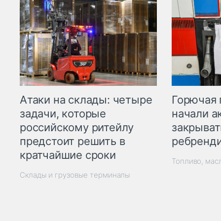
Горючая 
Атаки на склады: четыре
начали а
задачи, которые
закрыват
российскому ритейлу
ребренд
предстоит решить в
кратчайшие сроки
Топливо, мас
Склады и грузовые терминалы