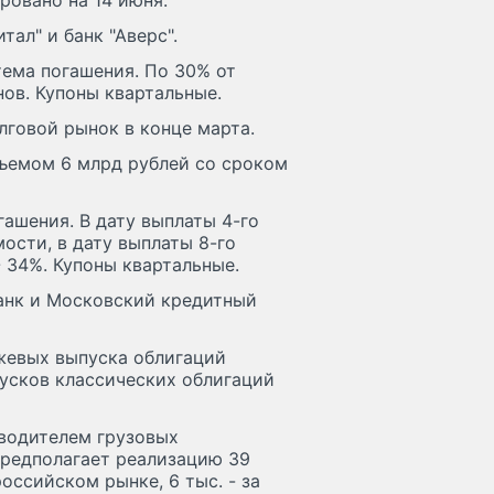
ровано на 14 июня.
ал" и банк "Аверс".
ема погашения. По 30% от
нов. Купоны квартальные.
лговой рынок в конце марта.
ъемом 6 млрд рублей со сроком
ашения. В дату выплаты 4-го
ости, в дату выплаты 8-го
- 34%. Купоны квартальные.
анк и Московский кредитный
жевых выпуска облигаций
усков классических облигаций
водителем грузовых
предполагает реализацию 39
оссийском рынке, 6 тыс. - за