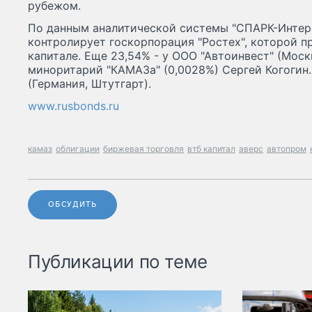
рубежом.
По данным аналитической системы "СПАРК-Интер
контролирует госкорпорация "Ростех", которой п
капитале. Еще 23,54% - у ООО "Автоинвест" (Моск
миноритарий "КАМАЗа" (0,0028%) Сергей Когогин.
(Германия, Штутгарт).
www.rusbonds.ru
камаз
облигации
биржевая торговля
втб капитал
аверс
автопром
ОБСУДИТЬ
Публикации по теме