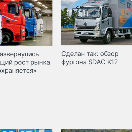
Сделан так: обзор
развернулись
фургона SDAC K12
бщий рост рынка
охраняется»