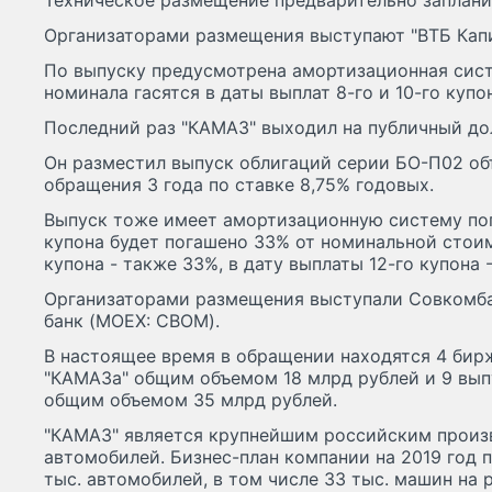
Техническое размещение предварительно заплани
Организаторами размещения выступают "ВТБ Капит
По выпуску предусмотрена амортизационная сист
номинала гасятся в даты выплат 8-го и 10-го купо
Последний раз "КАМАЗ" выходил на публичный до
Он разместил выпуск облигаций серии БО-П02 об
обращения 3 года по ставке 8,75% годовых.
Выпуск тоже имеет амортизационную систему пог
купона будет погашено 33% от номинальной стоим
купона - также 33%, в дату выплаты 12-го купона 
Организаторами размещения выступали Совкомб
банк (MOEX: CBOM).
В настоящее время в обращении находятся 4 бир
"КАМАЗа" общим объемом 18 млрд рублей и 9 вып
общим объемом 35 млрд рублей.
"КАМАЗ" является крупнейшим российским произ
автомобилей. Бизнес-план компании на 2019 год 
тыс. автомобилей, в том числе 33 тыс. машин на р