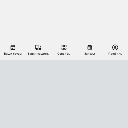
Ваши грузы
Ваши машины
Сервисы
Заказы
Профиль
АВТОМАТИЗАЦИЯ ПЕРЕВОЗОК
Площадки
Заказы
Торги
Тендеры
АТИ-Доки
GPS-мониторинг
АТИ Мессенджер
Цепочки грузов
API ATI.SU
ПОЛЕЗНОЕ