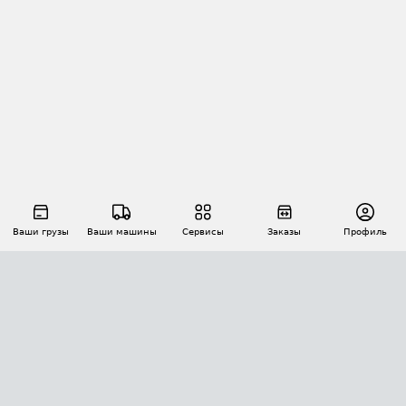
Ваши грузы
Ваши машины
Сервисы
Заказы
Профиль
АВТОМАТИЗАЦИЯ ПЕРЕВОЗОК
Площадки
Заказы
Торги
Тендеры
АТИ-Доки
GPS-мониторинг
АТИ Мессенджер
Цепочки грузов
API ATI.SU