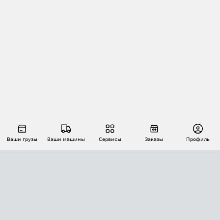
Ваши грузы
Ваши машины
Сервисы
Заказы
Профиль
АВТОМАТИЗАЦИЯ ПЕРЕВОЗОК
Площадки
Заказы
Торги
Тендеры
АТИ-Доки