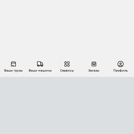
Ваши грузы
Ваши машины
Сервисы
Заказы
Профиль
АВТОМАТИЗАЦИЯ ПЕРЕВОЗОК
Площадки
Заказы
Торги
Тендеры
АТИ-Доки
GPS-мониторинг
АТИ Мессенджер
Цепочки грузов
API ATI.SU