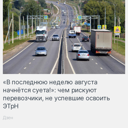
«В последнюю неделю августа
начнётся суета!»: чем рискуют
перевозчики, не успевшие освоить
ЭТрН
Дзен