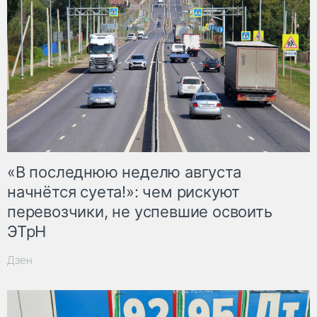
«В последнюю неделю августа
начнётся суета!»: чем рискуют
перевозчики, не успевшие освоить
ЭТрН
Дзен