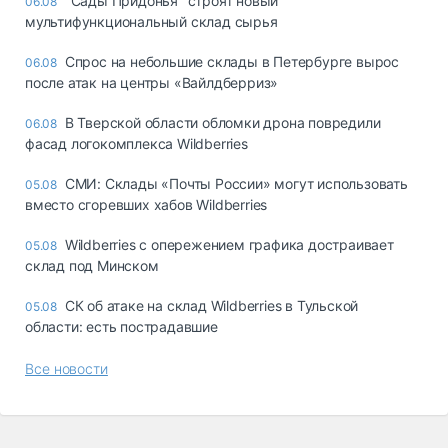
"Сады Придонья" строят новый
06.08
мультифункциональный склад сырья
Спрос на небольшие склады в Петербурге вырос
06.08
после атак на центры «Вайлдберриз»
В Тверской области обломки дрона повредили
06.08
фасад логокомплекса Wildberries
СМИ: Склады «Почты России» могут использовать
05.08
вместо сгоревших хабов Wildberries
Wildberries с опережением графика достраивает
05.08
склад под Минском
СК об атаке на склад Wildberries в Тульской
05.08
области: есть пострадавшие
Все новости