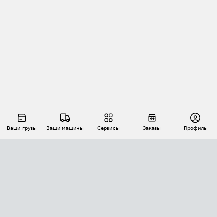
Ваши грузы
Ваши машины
Сервисы
Заказы
Профиль
АВТОМАТИЗАЦИЯ ПЕРЕВОЗОК
Площадки
Заказы
Торги
Тендеры
АТИ-Доки
GPS-мониторинг
АТИ Мессенджер
Цепочки грузов