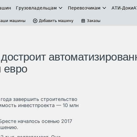
ашин
Грузовладельцам
Перевозчикам
АТИ-Доки
А
Ваши машины
Добавить машину
Заказы
 достроит автоматизирова
н евро
года завершить строительство
имость инвестпроекта — 10 млн
Бресте началось осенью 2017
ршению.