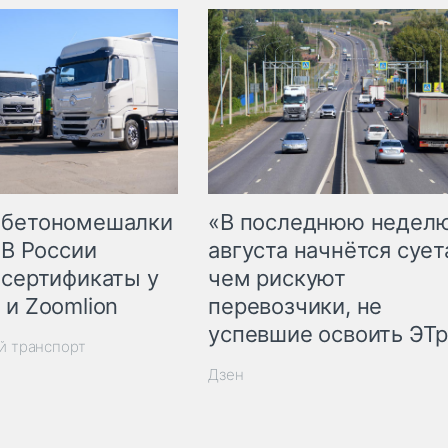
 бетономешалки
«В последнюю недел
 В России
августа начнётся суета
 сертификаты у
чем рискуют
 и Zoomlion
перевозчики, не
успевшие освоить ЭТ
й транспорт
Дзен