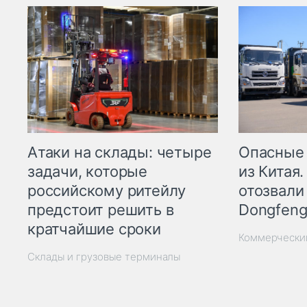
Опасные
Атаки на склады: четыре
из Китая.
задачи, которые
отозвали
российскому ритейлу
Dongfeng
предстоит решить в
кратчайшие сроки
Коммерчески
Склады и грузовые терминалы