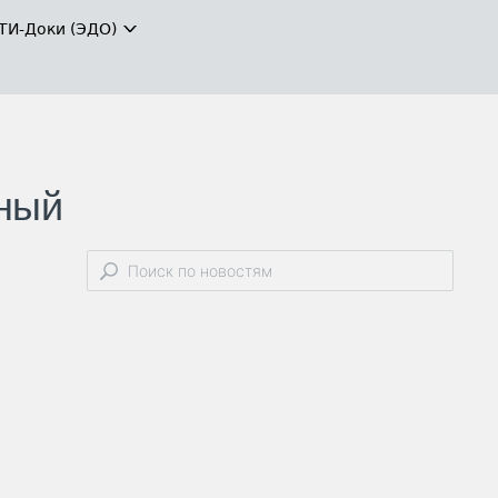
ТИ-Доки (ЭДО)
нный