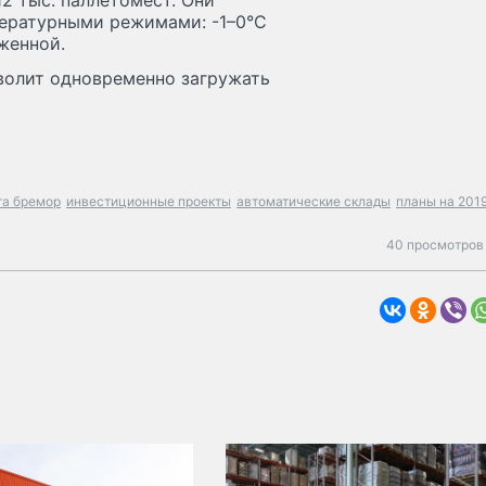
2 тыс. паллетомест. Они
пературными режимами: -1–0°С
женной.
волит одновременно загружать
та бремор
инвестиционные проекты
автоматические склады
планы на 2019
40 просмотров 