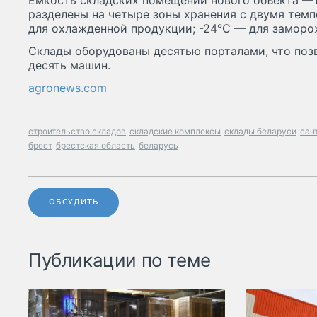
Емкость складских помещений нового объекта —1
разделены на четыре зоны хранения с двумя тем
для охлажденной продукции; -24°С — для заморо
Склады оборудованы десятью порталами, что поз
десять машин.
agronews.com
строительство складов
складские комплексы
склады беларуси
сан
брест
брестская область
беларусь
ОБСУДИТЬ
Публикации по теме