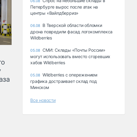
Спрос на небольшие склады в
06.08
Петербурге вырос после атак на
центры «Вайлдберриз»
В Тверской области обломки
06.08
дрона повредили фасад логокомплекса
Wildberries
СМИ: Склады «Почты России»
05.08
могут использовать вместо сгоревших
го
хабов Wildberries
у
Wildberries с опережением
05.08
аза
графика достраивает склад под
Минском
Все новости