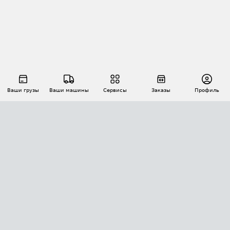
Ваши грузы
Ваши машины
Сервисы
Заказы
Профиль
АВТОМАТИЗАЦИЯ ПЕРЕВОЗОК
Площадки
Заказы
Торги
Тендеры
АТИ-Доки
GPS-мониторинг
АТИ Мессенджер
Цепочки грузов
API ATI.SU
ПОЛЕЗНОЕ
Расчет расстояний