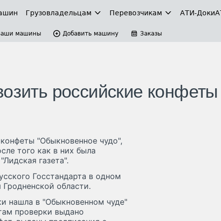
ашин
Грузовладельцам
Перевозчикам
АТИ-Доки
А
Ваши машины
Добавить машину
Заказы
возить российские конфеты
конфеты "Обыкновенное чудо",
сле того как в них была
"Лидская газета".
усского Госстандарта в одном
 Гродненской области.
ки нашла в "Обыкновенном чуде"
атам проверки выдано