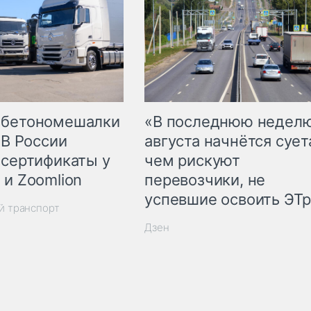
 бетономешалки
«В последнюю недел
 В России
августа начнётся суета
 сертификаты у
чем рискуют
 и Zoomlion
перевозчики, не
успевшие освоить ЭТ
й транспорт
Дзен