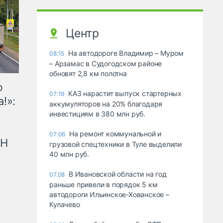
Центр
На автодороге Владимир – Муром
08:15
– Арзамас в Судогодском районе
обновят 2,8 км полотна
ю
КАЗ нарастит выпуск стартерных
07:19
!»:
аккумуляторов на 20% благодаря
инвестициям в 380 млн руб.
На ремонт коммунальной и
07:06
рН
грузовой спецтехники в Туле выделили
40 млн руб.
В Ивановской области на год
07.08
раньше привели в порядок 5 км
автодороги Ильинское-Хованское –
Кулачево