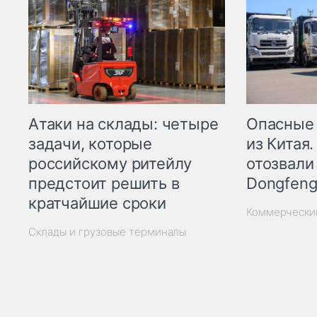
Опасные
Атаки на склады: четыре
из Китая.
задачи, которые
отозвали
российскому ритейлу
Dongfeng
предстоит решить в
кратчайшие сроки
Коммерчески
Склады и грузовые терминалы