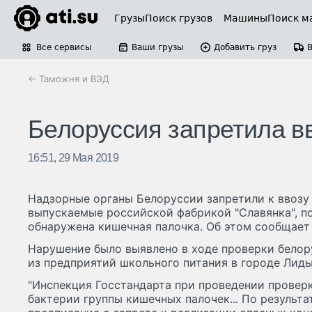
Грузы
Поиск грузов
Машины
Поиск м
Все сервисы
Ваши грузы
Добавить груз
← Таможня и ВЭД
Белоруссия запретила в
16:51, 29 Мая 2019
Надзорные органы Белоруссии запретили к ввозу 
выпускаемые российской фабрикой "Славянка", по
обнаружена кишечная палочка. Об этом сообщает 
Нарушение было выявлено в ходе проверки белор
из предприятий школьного питания в городе Лиды
"Инспекция Госстандарта при проведении провер
бактерии группы кишечных палочек... По результ