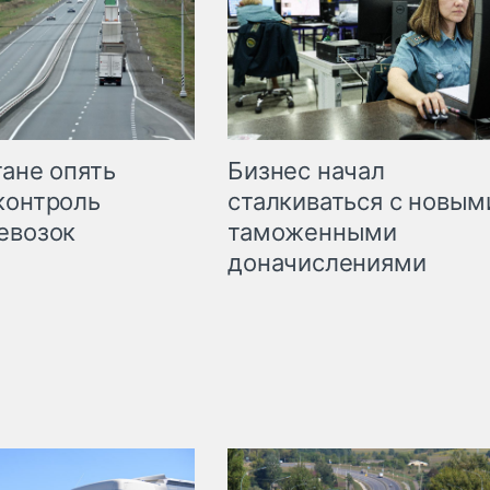
Бизнес начал
тане опять
сталкиваться с новым
контроль
таможенными
евозок
доначислениями