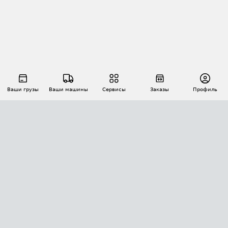
Ваши грузы
Ваши машины
Сервисы
Заказы
Профиль
АВТОМАТИЗАЦИЯ ПЕРЕВОЗОК
Площадки
Заказы
Торги
Тендеры
АТИ-Доки
GPS-мониторинг
АТИ Мессенджер
Цепочки грузов
API ATI.SU
ПОЛЕЗНОЕ
Расчет расстояний