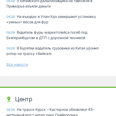
У китайского дальнобойщика на таможне в
06.08
Приморье изъяли деньги
Ha въeздax в Улaн-Удэ зaвepшaют ycтaнoвкy
06.08
«yмныx» вecoв для фyp
Водитель фуры маркетплейса погиб под
06.08
Екатеринбургом в ДТП с дорожной техникой
В Бурятии водитель грузовика из Китая уронил
06.08
ротор на трассу «Байкал»
Все новости
Центр
На трассе Курск – Касторное обновляют 65-
06.08
метровый мост через реку Грайворонка