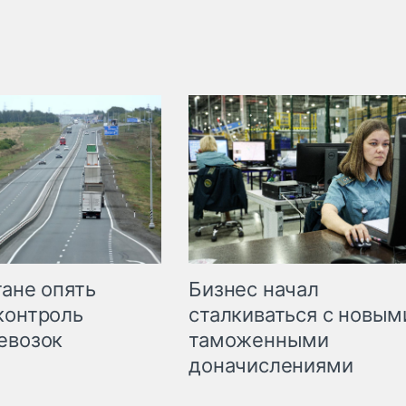
Бизнес начал
тане опять
сталкиваться с новым
контроль
таможенными
евозок
доначислениями