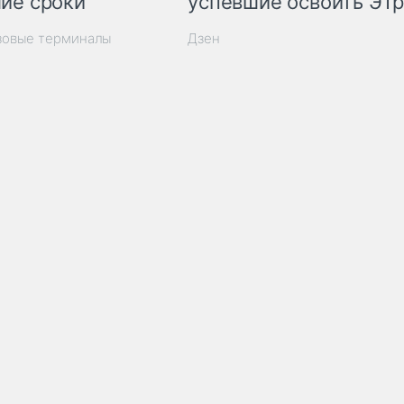
ие сроки
успевшие освоить ЭТ
зовые терминалы
Дзен