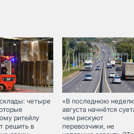
 склады: четыре
«В последнюю недел
которые
августа начнётся суета
ому ритейлу
чем рискуют
т решить в
перевозчики, не