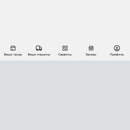
Ваши грузы
Ваши машины
Сервисы
Заказы
Профиль
АВТОМАТИЗАЦИЯ ПЕРЕВОЗОК
Площадки
Заказы
Торги
Тендеры
АТИ-Доки
GPS-мониторинг
АТИ Мессенджер
Цепочки грузов
API ATI.SU
ПОЛЕЗНОЕ