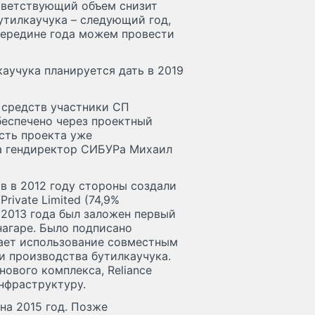
оответствующий объем снизит
утилкаучука – следующий год,
 середине года можем провести
каучука планируется дать в 2019
 средств участники СП
еспечено через проектный
сть проекта уже
да гендиректор СИБУРа Михаил
в в 2012 году стороны создали
rivate Limited (74,9%
е 2013 года был заложен первый
нагаре. Было подписано
ает использование совместным
 производства бутилкаучука.
нового комплекса, Reliance
инфраструктуру.
на 2015 год. Позже