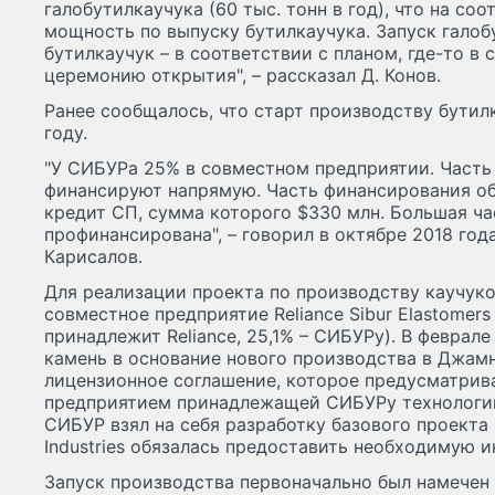
галобутилкаучука (60 тыс. тонн в год), что на с
мощность по выпуску бутилкаучука. Запуск галоб
бутилкаучук – в соответствии с планом, где-то в
церемонию открытия", – рассказал Д. Конов.
Ранее сообщалось, что старт производству бутил
году.
"У СИБУРа 25% в совместном предприятии. Часть
финансируют напрямую. Часть финансирования об
кредит СП, сумма которого $330 млн. Большая ча
профинансирована", – говорил в октябре 2018 го
Карисалов.
Для реализации проекта по производству каучуко
совместное предприятие Reliance Sibur Elastomers P
принадлежит Reliance, 25,1% – СИБУРу). В феврал
камень в основание нового производства в Джам
лицензионное соглашение, которое предусматрив
предприятием принадлежащей СИБУРу технологии
СИБУР взял на себя разработку базового проекта 
Industries обязалась предоставить необходимую 
Запуск производства первоначально был намечен 