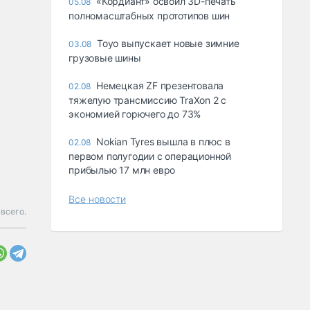
«Кордиант» освоил 3D-печать
05.08
полномасштабных прототипов шин
Toyo выпускает новые зимние
03.08
грузовые шины
Немецкая ZF презентовала
02.08
тяжелую трансмиссию TraXon 2 с
экономией горючего до 73%
Nokian Tyres вышла в плюс в
02.08
первом полугодии с операционной
прибылью 17 млн евро
Все новости
всего.