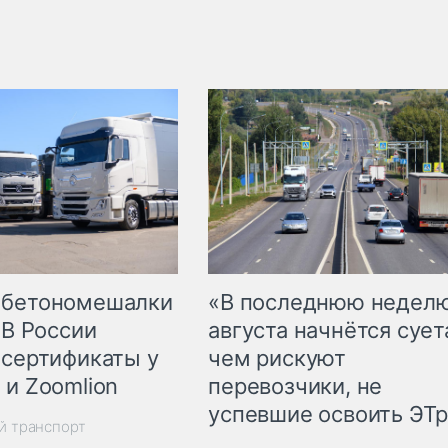
 бетономешалки
«В последнюю недел
 В России
августа начнётся суета
 сертификаты у
чем рискуют
 и Zoomlion
перевозчики, не
успевшие освоить ЭТ
й транспорт