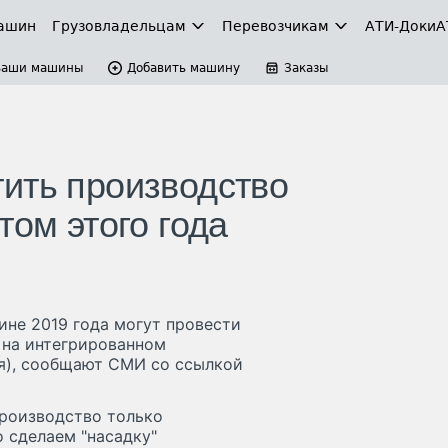
ашин
Грузовладельцам
Перевозчикам
АТИ-Доки
А
Ваши машины
Добавить машину
Заказы
ить производство
том этого года
дине 2019 года могут провести
 на интегрированном
я), сообщают СМИ со ссылкой
производство только
о сделаем "насадку"