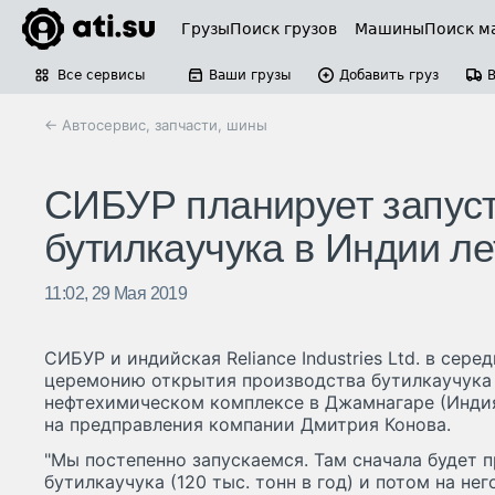
Грузы
Поиск грузов
Машины
Поиск м
Все сервисы
Ваши грузы
Добавить груз
← Автосервис, запчасти, шины
СИБУР планирует запуст
бутилкаучука в Индии ле
11:02, 29 Мая 2019
СИБУР и индийская Reliance Industries Ltd. в сере
церемонию открытия производства бутилкаучука
нефтехимическом комплексе в Джамнагаре (Инди
на предправления компании Дмитрия Конова.
"Мы постепенно запускаемся. Там сначала будет 
бутилкаучука (120 тыс. тонн в год) и потом на нег