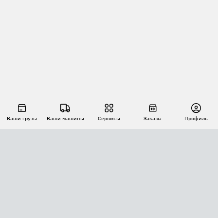
Ваши грузы
Ваши машины
Сервисы
Заказы
Профиль
АВТОМАТИЗАЦИЯ ПЕРЕВОЗОК
Площадки
Заказы
Торги
Тендеры
АТИ-Доки
GPS-мониторинг
АТИ Мессенджер
Цепочки грузов
API ATI.SU