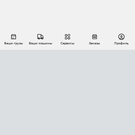
Ваши грузы
Ваши машины
Сервисы
Заказы
Профиль
АВТОМАТИЗАЦИЯ ПЕРЕВОЗОК
Площадки
Заказы
Торги
Тендеры
АТИ-Доки
GPS-мониторинг
АТИ Мессенджер
Цепочки грузов
API ATI.SU
ПОЛЕЗНОЕ
Расчет расстояний
БЕЗОПАСНОСТЬ
Академия ATI.SU