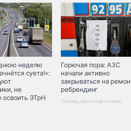
Горючая пора: АЗС
еднюю неделю
начали активно
ачнётся суета!»:
закрываться на ремон
куют
ребрендинг
ики, не
 освоить ЭТрН
Топливо, масла и автохимия