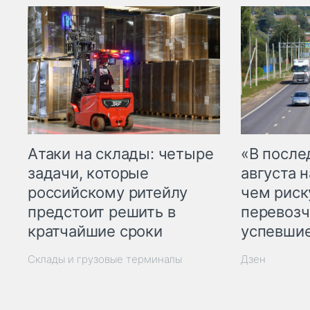
Атаки на склады: четыре
«В посл
задачи, которые
августа н
российскому ритейлу
чем рис
предстоит решить в
перевозч
кратчайшие сроки
успевшие
Склады и грузовые терминалы
Дзен