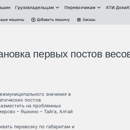
ашин
Грузовладельцам
Перевозчикам
АТИ-Доки
А
Ваши машины
Добавить машину
Заказы
ановка первых постов весо
межмуниципального значения в
атических постов
разместить на проблемных
мерово – Яшкино – Тайга, Алтай
вать перевозку по габаритам и