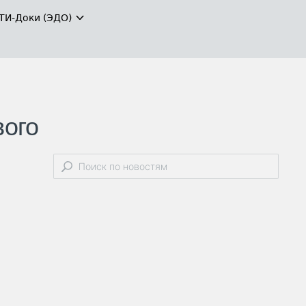
ТИ-Доки (ЭДО)
вого