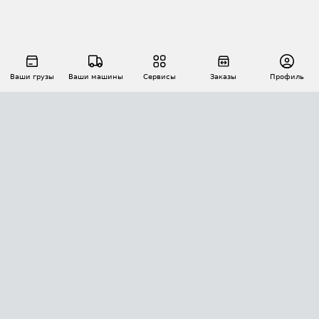
Ваши грузы
Ваши машины
Сервисы
Заказы
Профиль
АВТОМАТИЗАЦИЯ ПЕРЕВОЗОК
Площадки
Заказы
Торги
Тендеры
АТИ-Доки
GPS-мониторинг
АТИ Мессенджер
Цепочки грузов
API ATI.SU
ПОЛЕЗНОЕ
Расчет расстояний
БЕЗОПАСНОСТЬ
Академия ATI.SU
ATI.SU о безопасности
Звезды ATI.SU на вашем сайте
КОНТАКТЫ И ТАРИФЫ