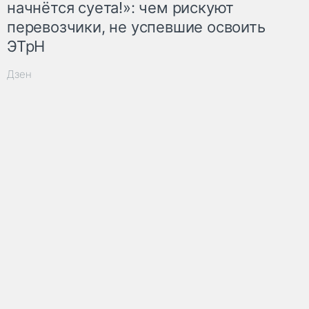
начнётся суета!»: чем рискуют
перевозчики, не успевшие освоить
ЭТрН
Дзен