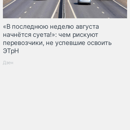
«В последнюю неделю августа
начнётся суета!»: чем рискуют
перевозчики, не успевшие освоить
ЭТрН
Дзен