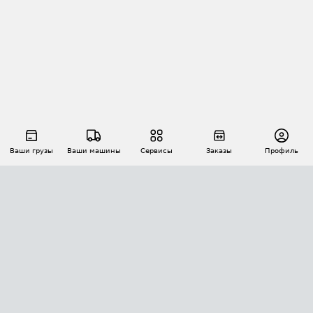
Ваши грузы
Ваши машины
Сервисы
Заказы
Профиль
АВТОМАТИЗАЦИЯ ПЕРЕВОЗОК
Площадки
Заказы
Торги
Тендеры
АТИ-Доки
GPS-мониторинг
АТИ Мессенджер
Цепочки грузов
API ATI.SU