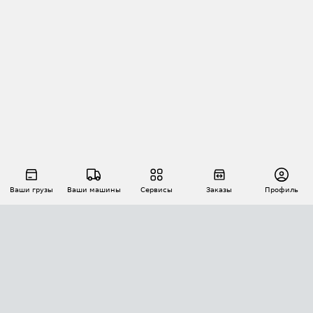
Ваши грузы
Ваши машины
Сервисы
Заказы
Профиль
АВТОМАТИЗАЦИЯ ПЕРЕВОЗОК
Площадки
Заказы
Торги
Тендеры
АТИ-Доки
GPS-мониторинг
АТИ Мессенджер
Цепочки грузов