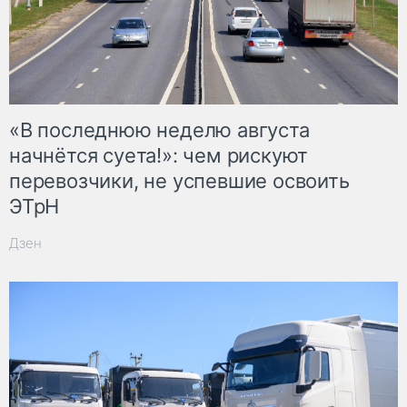
«В последнюю неделю августа
начнётся суета!»: чем рискуют
перевозчики, не успевшие освоить
ЭТрН
Дзен